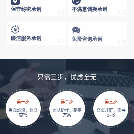
保守秘密承诺
不满意调换承诺
05
06
廉洁服务承诺
免费咨询承诺
07
08
只需三步，忧虑全无
第一步
第二步
第三步
当面洽谈，建立
团队协作，制定
立案开庭，指导
委托
方案
诉讼