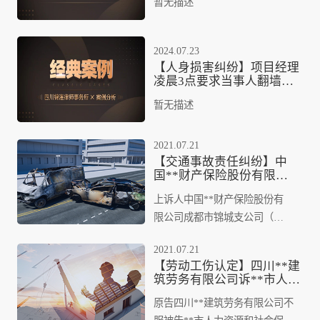
暂无描述
事务所起诉，获赔13.6万
元
2024.07.23
【人身损害纠纷】项目经理
凌晨3点要求当事人翻墙赶
工期，当事人摔伤后委托四
暂无描述
川锦湛律师事务所起诉，获
赔13万元！
2021.07.21
【交通事故责任纠纷】中
国**财产保险股份有限公
司成都市锦城支公司、钟
上诉人中国**财产保险股份有
某机动车交通事故责任纠
纷
限公司成都市锦城支公司（以
下简称平安公司）因与被上诉
2021.07.21
人钟某、张某、中国**财产保
【劳动工伤认定】四川**建
险股份有限公司成都市分公司
筑劳务有限公司诉**市人力
（以下简称**公司）、王某、
资源和社会保障局工伤认定
原告四川**建筑劳务有限公司不
纠纷
张某、杨某、中华**财产保险