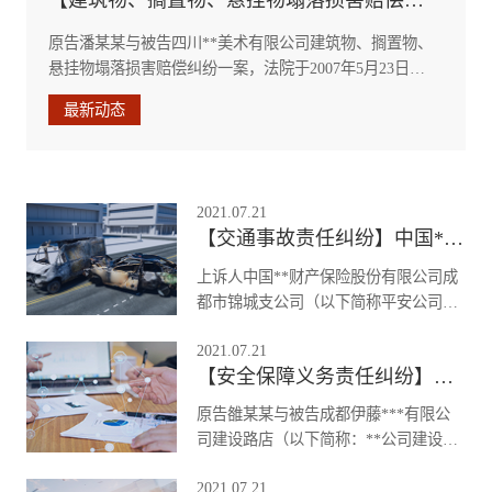
【建筑物、搁置物、悬挂物塌落损害赔偿纠纷】原告潘某某与被告四川**美术有限公司建筑物、搁置物、悬挂物塌落损害赔偿纠纷
原告潘某某与被告四川**美术有限公司建筑物、搁置物、
悬挂物塌落损害赔偿纠纷一案，法院于2007年5月23日受
理后，依法由审判员林娜适用简易程序独任审判，于2007
最新动态
年6月27日公开开庭进行了审理，后根据案情需要，本案
转入普通程序组成合议庭，于2007年10月25日公开开庭进
行了审理。
2021.07.21
【交通事故责任纠纷】中国**财产保险股份有限公司成都市锦城支公司、钟某机动车交通事故责任纠纷
上诉人中国**财产保险股份有限公司成
都市锦城支公司（以下简称平安公司）
因与被上诉人钟某、张某、中国**财产
2021.07.21
保险股份有限公司成都市分公司（以下
【安全保障义务责任纠纷】原告雒某某诉被告成都伊藤***有限公司建设路店 、成都伊藤***有限公司 违反安全保障义务责任纠纷
简称**公司）、王某、张某、杨某、中
华**财产保险股份有限公司成都市郫都
原告雒某某与被告成都伊藤***有限公
支公司（以下简称中华**公司）、刘
司建设路店（以下简称：**公司建设路
某、**财产保险股份有限公司成都中心
店）、成都伊藤***有限公司（以下简
支公司（以下简称**公司）、杨某、**
2021.07.21
称：伊*公司）违反安全保障义务责任