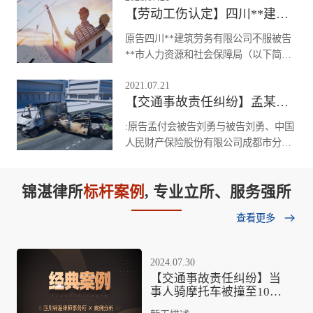
财产保险股份有限公司成都中心支公司
【劳动工伤认定】四川**建筑劳务有限公司诉**市人力资源和社会保障局工伤认定纠纷
纠纷一案，法院受理后，依法适用简易
（以下简称**公司）机动车交通事故责
程序，于2016年12月29日公开开庭进行
原告四川**建筑劳务有限公司不服被告
任纠纷一案，不服成都市郫都区人民法
了审理，原告雒某某的法定代理人雒飞
**市人力资源和社会保障局（以下简称
院(2020)川0124民初4920号民事判决，
云，被告**公司建设路店的委托诉讼代
**市人社局）工伤认定决定一案，于20
向法院提起上诉。
理人王睿，被告伊*公司的委托诉讼代
2021.07.21
17年5月3日向法院提起行政诉讼。经补
理人陈小平到庭参加了诉讼。
【交通事故责任纠纷】孟某与刘某、中国**财产保险股份有限公司成都市分公司机动车交通事故责任纠纷
正，法院于2017年5月10日立案后，依
法组成合议庭，于2017年5月26日向被
:原告孟付会被告刘勇与被告刘勇、中国
告**市人社局送达了起诉状副本及应诉
人民财产保险股份有限公司成都市分公
通知书，并于2017年7月12日公开开庭
司（以下简称“人保公司”）、董开
审理了本案。
锦湛律所
标杆案例
, 专业立所、服务强所
查看更多
2024.07.30
【交通事故责任纠纷】当
事人骑摩托车被撞至10级
伤残，委托四川锦湛律师