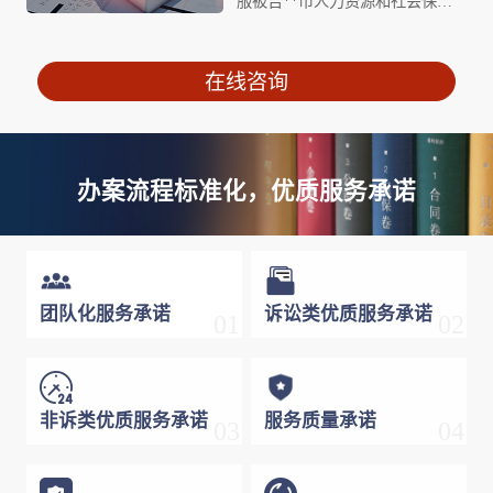
服被告**市人力资源和社会保障
股份有限公司成都市郫都支公
局（以下简称**市人社局）工伤
司（以下简称中华**公司）、
认定决定一案，于2017年5月3日
刘某、**财产保险股份有限公
在线咨询
向法院提起行政诉讼。经补正，
司成都中心支公司（以下简称*
法院于2017年5月10日立案后，依
*公司）、杨某、**财产保险股
法组成合议庭，于2017年5月26日
份有限公司成都中心支公司
向被告**市人社局送达了起诉状
（以下简称**公司）机动车交
办案流程标准化，优质服务承诺
副本及应诉通知书，并于2017年7
通事故责任纠纷一案，不服成
月12日公开开庭审理了本案。
都市郫都区人民法院(2020)川01
24民初4920号民事判决，向法
院提起上诉。
团队化服务承诺
诉讼类优质服务承诺
01
02
非诉类优质服务承诺
服务质量承诺
03
04