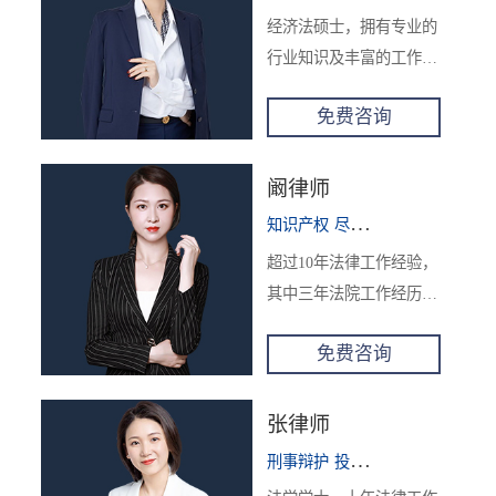
经办逾600件诉讼案件及
经济法硕士，拥有专业的
非诉讼案件。在辩护的刑
行业知识及丰富的工作经
事案件中，其中涉暴力犯
验，曾任职于宁波市某法
罪、毒品犯罪、经济犯
免费咨询
院诉中调解，现为四川锦
罪、贪污贿赂犯罪辩护
湛律师事务所联合创始
中，有二十余宗案件辩护
人，高级合伙人，主任律
阚律师
获得证据不足不起诉、定
师，从业10年期间，曾担
罪免刑、缓刑、减轻处
知识产权
尽职调查
企业法顾
任多家公司的常年法律顾
罚、二审改判等良好辩护
超过10年法律工作经验，
问，多年独立刑事辩护的
结果；在代理的600余起
其中三年法院工作经历，
经验，尤其擅长公司法律
民事案件中，近八成案件
八年律所独立律师工作经
事务及相关法律服务，企
全胜或半胜，数十宗案件
免费咨询
验，被聘为四川省生态环
业合规，企业刑事风控，
经二审代理改判或发回重
境投资评估和绩效评价专
合同法务及商事法务，民
审扭转败局。在代理的非
家，经办超过百件诉讼案
张律师
商事仲裁、诉讼。
诉讼案件中，能够融合法
周律师
28分钟前
件，其中如某画家起诉叶
刑事辩护
投融资及并购
民商事争
律、政府、金融、市场等
某著作权侵权案件等在业
通过电话接受了176****5069用户的咨询