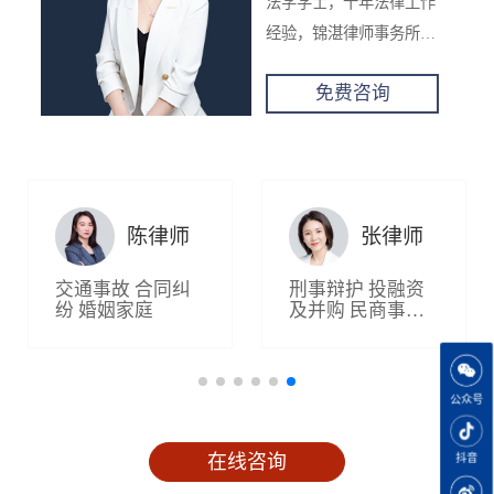
法学学士，十年法律工作
多种力量，切合当事人实
内影响较大。多次为地产
经验，锦湛律师事务所合
际情况，较为彻底的解决
公司提供专项法律服务，
伙人，主要执业领域为公
涉法涉诉问题，被当事人
阚律师
10分钟前
主要包括收并购尽调和协
免费咨询
司法律事务、投融资并购
赞誉为最懂经济和政策的
议拟定，最终促成数单交
通过电话接受了181****2498用户的咨询
法律事务及企业知识产权
专家型律师。兼任或独任
易顺利达成。长期担任公
架构与维护等各类商事服
三十余家涉国家机关、企
司法律顾问，能高效审查
陈律师
30分钟前
务。自执业以来，先后为
事业单位法律顾问。擅长
各类合同，运用起草法律
多家大型企业提供法律服
通过电话接受了137****6336用户的咨询
综合运用法律、市场、政
文件进行商业谈判，具备
张律师
黄律师
务，精准地提供了企业法
府等多种力量，紧贴经济
较为丰富的企业风控思
律问题的解决方案，取得
趋势和时下政策，妥善解
刑事辩护
投融资
合同纠纷
婚姻家
路，善于综合平衡公司业
张律师
15分钟前
及并购
民商事争
庭
刑事辩护
良好效果。 主要案例：
决企业涉及地产开发、资
务拓展同法律风险防控之
议解决
通过电话接受了137****3916用户的咨询
曾经合作或正在效力的部
产兼并、债务重组、股权
间的关系。 主要案例：
分企业客户： 上海**联
收购、群体性劳动争议等
一、收并购类尽调及协
公众号
合股份有限公司 河北**
疑难法律问题。
议： （一）地产公司并
黄律师
8分钟前
智汇饮品股份有限公司
购项目 1.北京**通项目尽
通过电话接受了191****8466用户的咨询
在线咨询
抖音
郫县**工业协会 四川**
职调查 2.北京*云项目尽