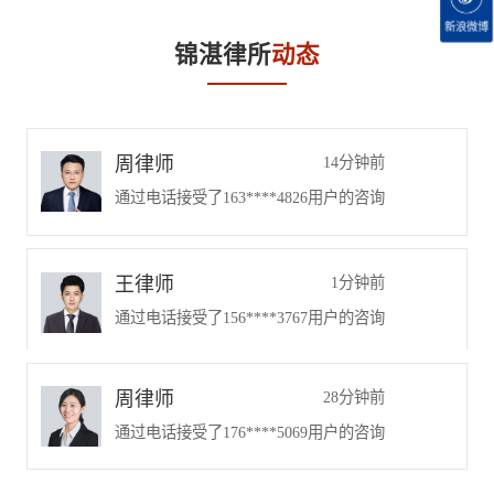
机电设备有限公司 四川*
职调查 3.成都饭店并购项
新浪微博
*园林集团有限公司 四川
目尽职调查、并购协议磋
锦湛律所
动态
省**电子有限责任公司
20分钟前
商拟定 （二）物业公司
成都**大国医馆 德阳市*
并购项目 1.上海项目尽职
**建筑装饰有限责任公司
调查 2.杭州项目尽职调查
成都***达科技股份有限
周律师
14分钟前
3.成都项目（2个）尽职
公司 成都**建筑工程技
通过电话接受了163****4826用户的咨询
调查 4.眉山项目尽职调查
术有限公司 四川***达科
5.泸州项目尽职调查 6.浙
技有限公司 四川**电力
江项目尽职调查 （三）
建设工程有限公司 青白
王律师
1分钟前
矿产并购项目 汉中某钢
江**平台 成都**门窗有
通过电话接受了156****3767用户的咨询
铁公司并购项目尽职调
限公司 成都**建筑集团
查、并购协议磋商拟定
有限公司 成都**天科技
二、合同审核及纠纷处
周律师
28分钟前
有限公司 旭阳**系统工
理： 1.熊某股权纠纷，贺
通过电话接受了176****5069用户的咨询
程（成都）有限公司 深
某股权纠纷； 2.成都某汽
圳市**互娱科技有限公司
车服务有限公司租赁纠纷