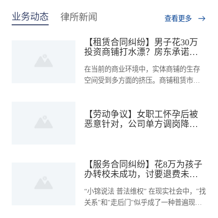
上海**石油设备有限公司
3.四川某电梯有限公司建
阚律师
10分钟前
........ （二）投融资项
业务动态
律所新闻
查看更多
设工程施工合同纠纷 4.某
通过电话接受了181****2498用户的咨询
目： 成都**投资有限公
图书公司买卖合同纠纷 5.
【租赁合同纠纷】男子花30万
司收购成都市**农业开发
成都某会务公司、成都某
投资商铺打水漂？房东承诺难
有限责任公司 邓某入股
陈律师
30分钟前
婚庆类服务公司日常法律
兑现，涉嫌虚假宣传商铺环
在当前的商业环境中，实体商铺的生存
彭州***汽车租赁有限公
境？委托锦湛律师解除合同，
服务 6.成都某汽车服务公
通过电话接受了137****6336用户的咨询
追回损失！
空间受到多方面的挤压。商铺租赁市场
司 ........ （三）知识产权
司、某电梯公司法律顾问
也随之波动。一些开发商和房东为了吸
业务： **山泉股份有限
7.成都某信息技术有限公
引投资者，不惜使用虚假宣传和承诺，
公司与峨眉山峨眉**饮料
【劳动争议】女职工怀孕后被
张律师
15分钟前
而当这些承诺如泡沫般破灭时，投资者
司股东盈余分配及股权纠
恶意针对，公司单方调岗降薪
有限公司、峨眉山**农夫
面临的不仅是经济损失，更是对市场信
纷 8.成都某酒店装饰装修
通过电话接受了137****3916用户的咨询
逼迫其主动离职，委托锦湛律
心的打击。面对这样的情况，投资者该
水业有限公司商标侵权及
合同纠纷 三、知识产权
所维权
如何选择？是默默承受损失，还是勇敢
不正当竞争纠纷 茂名市
类纠纷处理： 1.某比利时
地拿起法律武器维护自己的权益？
【服务合同纠纷】花8万为孩子
黄律师
8分钟前
广**粮油食品有限公司“*
画家诉叶某著作权侵权案
办转校未成功，讨要退费未
**”商标维权纠纷 **矿泉
通过电话接受了191****8466用户的咨询
果，委托锦湛律师事务所介入
2.成都某软件公司软件开
“小锦说法 普法维权” 在现实社会中，"找
水系列产品侵权纠纷 中
处理
发合同纠纷 3.成都某公司
关系"和"走后门"似乎成了一种普遍现
国**著作权集体管理协会
转经筒外观设计侵权案 4.
象。大家常常通过各种渠道，试图为子