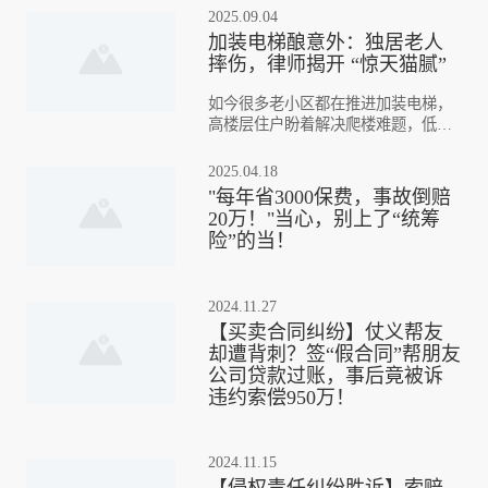
中有你”的商业架构下，法律该如何划
2025.09.04
定那条看不见的权责边界？
加装电梯酿意外：独居老人
摔伤，律师揭开 “惊天猫腻”
如今很多老小区都在推进加装电梯，
高楼层住户盼着解决爬楼难题，低楼
层居民却愁坏了——采光被挡、施工
吵得睡不着，补偿的事也没个准数。
2025.04.18
本是想改善生活的事，怎么反倒让邻
"每年省3000保费，事故倒赔
里闹起了矛盾，甚至还得为居住权益
20万！"当心，别上了“统筹
费心？独居老人摔伤，律师揭开 “惊
险”的当！
天猫腻”—— 加装电梯程序违法，怒
诉要说法
2024.11.27
【买卖合同纠纷】仗义帮友
却遭背刺？签“假合同”帮朋友
公司贷款过账，事后竟被诉
违约索偿950万！
2024.11.15