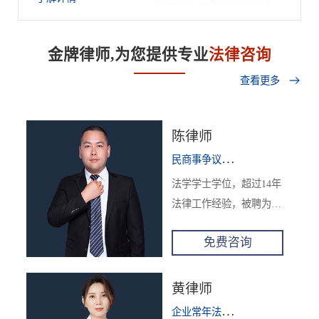
金牌律师,为您提供专业
法律咨询
查看更多
陈律师
民
商事争议解决
企业合规
投融资
法学学士学位，超过14年
法律工作经验，被聘为四
川省生态环境投资评估和
免费咨询
绩效评价专家，曾先后任
职于某地法院法官、大型
国企法务，目前为锦湛律
黄律师
师事务所合伙人，迄今已
企
业常年法律顾问
民商事争议解