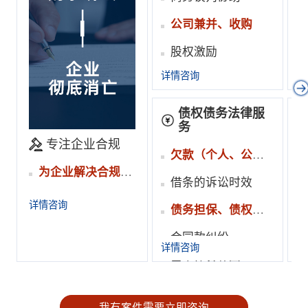
公司兼并、收购
股权激励
详情咨询
详
企业项目法律风险管理
商事仲裁
债权债务法律服
务
专注企业合规
欠款（个人、公司）纠纷
为企业解决合规难题
借条的诉讼时效
详情咨询
债务担保、债权转让
合同款纠纷
详情咨询
详
夫妻债务认定
担保合同的签订、效力
我有案件需要立即咨询