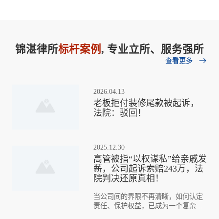
维权案 法律出版社诉杭
成都某公司钢管商标侵权
女寻找更好的学校、为家人谋求理想的
20分钟前
州****咨询有限公司侵害
工作机会。这种基于人情的请托行为往
案 5.彭州某药业公司商业
著作权纠纷 中国**工业
往伴随着道德和法律的风险。事实上，
秘密案 6.成都某科技公司
大多数的请托事项，都是不合规的，那
出版社诉长沙**教育科技
计算机软件侵权案 7.成都
锦湛律所
标杆案例
, 专业立所、服务强所
周律师
14分钟前
么托人办事未成也不退钱，起诉要求返
有限公司侵害著作权纠纷
查看更多
某广告公司图片侵权案件
还究竟能被支持吗？ 案情速递: 委托人:
通过电话接受了163****4826用户的咨询
人民**出版社诉北京**达
邓女士（原告） 对方:周先生（被告） 邓
纠纷
图书有限公司侵害著作权
女士因孩子办理转校的事宜请托周先生
2026.04.13
处理，邓女士向周先生支付了8万元并签
纠纷 .........
老板拒付装修尾款被起诉，
王律师
1分钟前
订了合同，后因办理入学未成功，协商
法院：驳回！
通过电话接受了156****3767用户的咨询
取消事宜并处理退费，但周先生
2025.12.30
高管被指“以权谋私”给亲戚发
薪，公司起诉索赔243万，法
院判决还原真相！
当公司间的界限不再清晰，如何认定
责任、保护权益，已成为一个复杂而
现实的问题。那么，在“你中有我，我